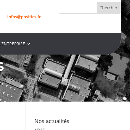
infos@positics.fr
L’ENTREPRISE
infos@positics.fr
S
Nos actualités
ADAS