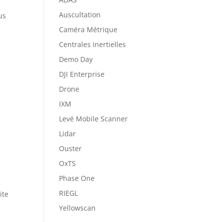
Auscultation
us
Caméra Métrique
Centrales Inertielles
Demo Day
DJI Enterprise
Drone
IXM
Levé Mobile Scanner
Lidar
Ouster
OxTS
Phase One
RIEGL
ite
Yellowscan