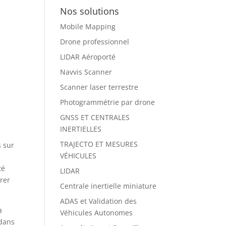
Nos solutions
Mobile Mapping
Drone professionnel
LIDAR Aéroporté
Navvis Scanner
Scanner laser terrestre
Photogrammétrie par drone
GNSS ET CENTRALES
INERTIELLES
TRAJECTO ET MESURES
s sur
VÉHICULES
té
LIDAR
érer
Centrale inertielle miniature
ADAS et Validation des
à
Véhicules Autonomes
 dans