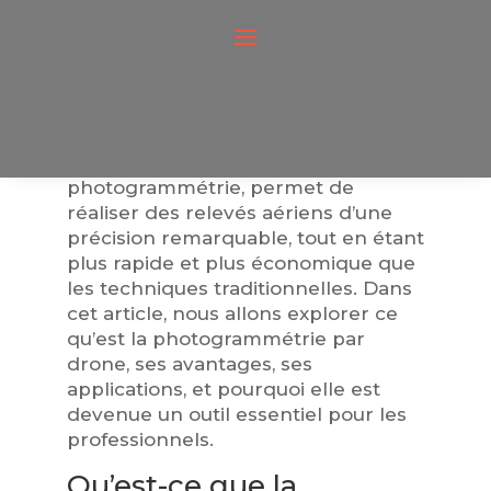
La photogrammétrie par drone est
une méthode innovante qui
transforme la collecte de données
géospatiales et la cartographie.
Cette technologie, qui combine
l’utilisation de drones et la
photogrammétrie, permet de
réaliser des relevés aériens d’une
précision remarquable, tout en étant
plus rapide et plus économique que
les techniques traditionnelles. Dans
cet article, nous allons explorer ce
qu’est la photogrammétrie par
drone, ses avantages, ses
applications, et pourquoi elle est
devenue un outil essentiel pour les
professionnels.
Qu’est-ce que la