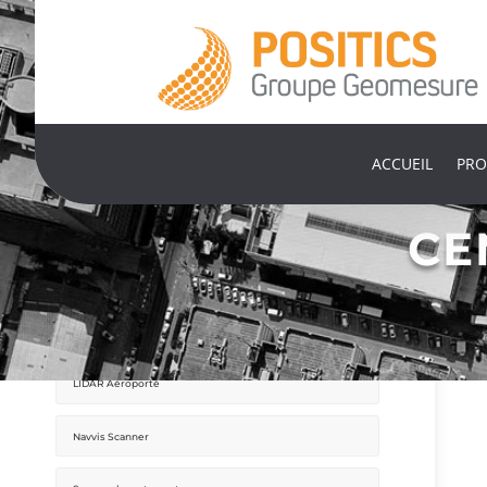
ACCUEIL
PRO
CE
Mobile Mapping
Drone professionnel
LIDAR Aéroporté
Navvis Scanner