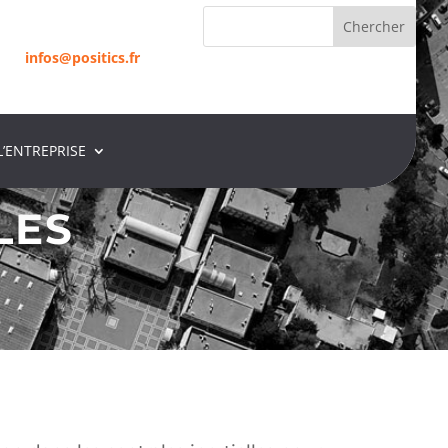
infos@positics.fr
L’ENTREPRISE
infos@positics.fr
LES