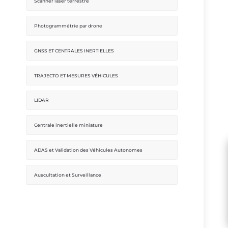
Scanner laser terrestre
Photogrammétrie par drone
GNSS ET CENTRALES INERTIELLES
TRAJECTO ET MESURES VÉHICULES
LIDAR
Centrale inertielle miniature
ADAS et Validation des Véhicules Autonomes
Auscultation et Surveillance