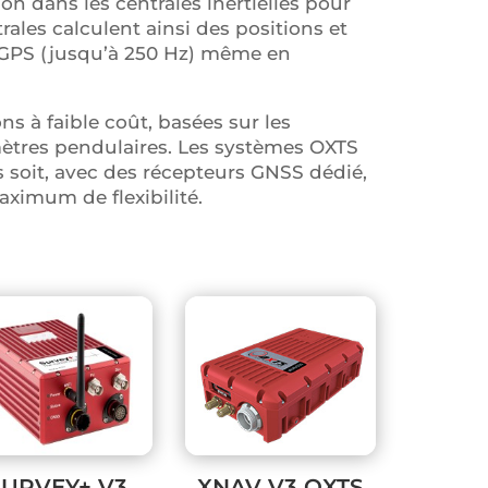
on dans les centrales inertielles pour
ales calculent ainsi des positions et
n GPS (jusqu’à 250 Hz) même en
ns à faible coût, basées sur les
ètres pendulaires. Les systèmes OXTS
s soit, avec des récepteurs GNSS dédié,
aximum de flexibilité.
SURVEY+ V3
XNAV V3 OXTS