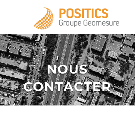
+33 1 39 16 20 28
NOUS
CONTACTER
infos@positics.fr
infos@positics.fr