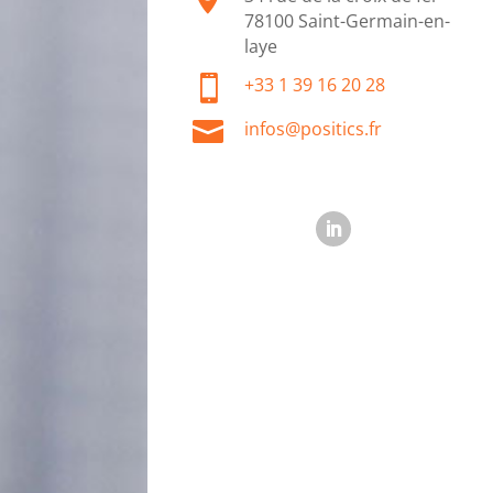
78100 Saint-Germain-en-
laye

+33 1 39 16 20 28

infos@positics.fr