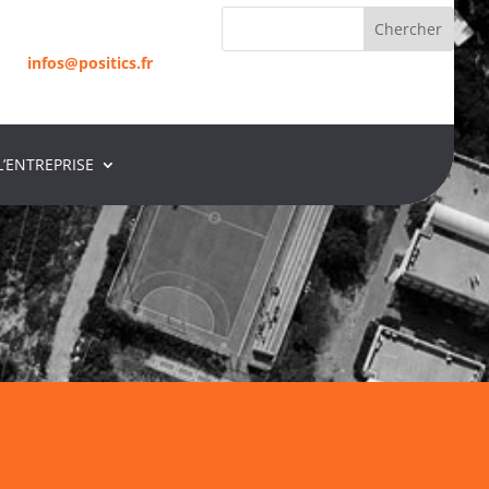
infos@positics.fr
L’ENTREPRISE
infos@positics.fr
S