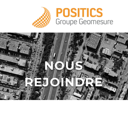
+33 1 39 16 20 28
NOUS
REJOINDRE
infos@positics.fr
infos@positics.fr