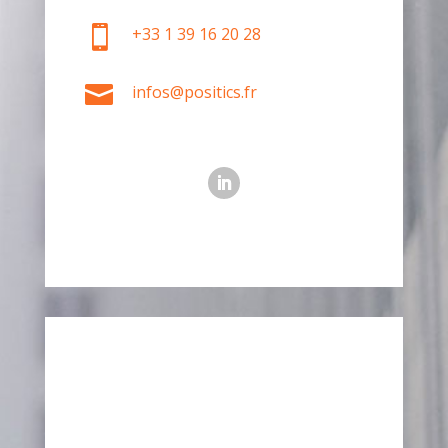

+33 1 39 16 20 28

infos@positics.fr