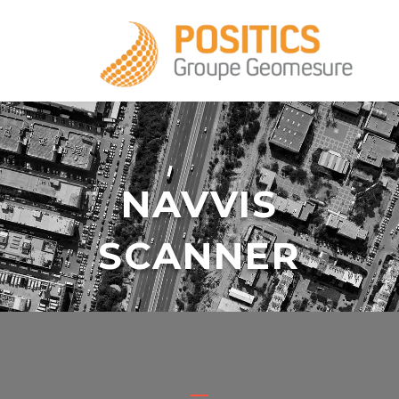
+33 1 39 16 20 28
NAVVIS
SCANNER
infos@positics.fr
infos@positics.fr