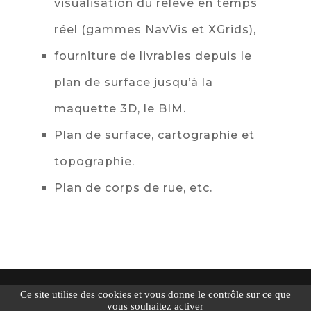
visualisation du relevé en temps
réel (gammes NavVis et XGrids),
fourniture de livrables depuis le
plan de surface jusqu’à la
maquette 3D, le BIM.
Plan de surface, cartographie et
topographie.
Plan de corps de rue, etc.
Création
KissKissComCom
|
Mentions légales
|
Ce site utilise des cookies et vous donne le contrôle sur ce que
Politique de confidentialité
|
Exercez vos droits
|
vous souhaitez activer