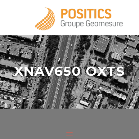
+33 1 39 16 20 28
XNAV650 OXTS
infos@positics.fr
XNAV 650 est la plus petite centrale
inertielle de classe tactique du monde, avec
infos@positics.fr