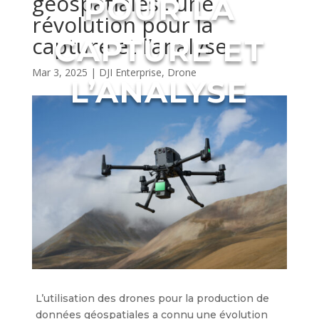
géospatiales : une
POUR LA
révolution pour la
capture et l’analyse
CAPTURE ET
Mar 3, 2025
|
DJI Enterprise
,
Drone
L’ANALYSE
L’utilisation des drones pour la production de
données géospatiales a connu une évolution