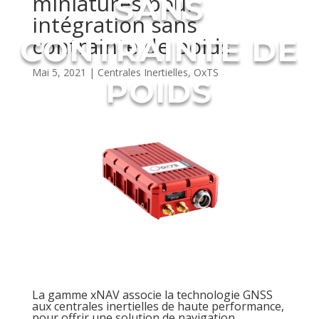
miniatures pour
SANS
intégration sans
contrainte de poids
CONTRAINTE DE
Mai 5, 2021
|
Centrales Inertielles
,
OxTS
POIDS
La gamme xNAV associe la technologie GNSS
aux centrales inertielles de haute performance,
pour offrir une solution de navigation