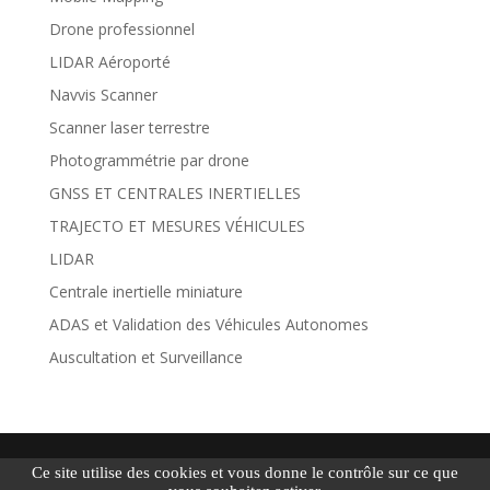
Drone professionnel
LIDAR Aéroporté
Navvis Scanner
Scanner laser terrestre
Photogrammétrie par drone
GNSS ET CENTRALES INERTIELLES
TRAJECTO ET MESURES VÉHICULES
LIDAR
Centrale inertielle miniature
ADAS et Validation des Véhicules Autonomes
Auscultation et Surveillance
Création
KissKissComCom
|
Mentions légales
|
Ce site utilise des cookies et vous donne le contrôle sur ce que