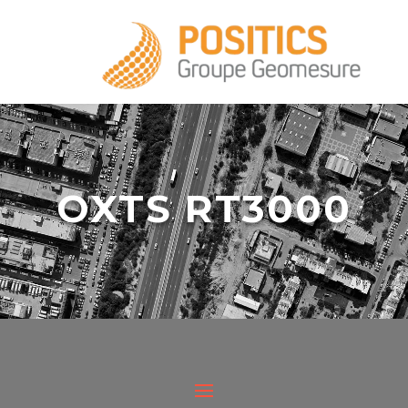
+33 1 39 16 20 28
OXTS RT3000
infos@positics.fr
Idéale pour les mesures fines et précises
des paramètres du véhicule, la RT 3000 V3
infos@positics.fr