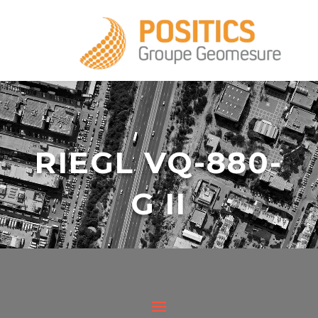
+33 1 39 16 20 28
RIEGL VQ-880-
G II
infos@positics.fr
La conception du système de balayage
laser aéroporté topo-bathymétrique VQ-
infos@positics.fr