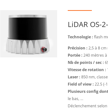
LiDAR OS-2
Technologie :
flash m
Précision :
2,5 à 8 cm 
Portée :
240 mètres à 
Nb de points / sec :
6
Vitesse de rotation :
Laser :
850 nm, classe
Field of view :
22.5 (-1
Plusieurs config dont
le bas, …
Déclenchement selon l