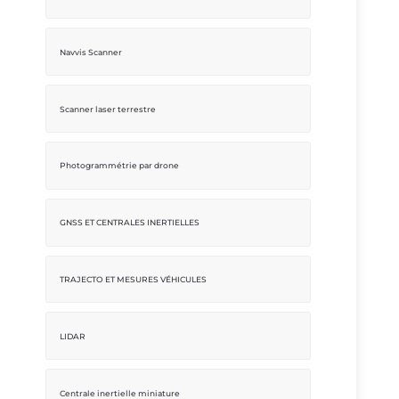
Navvis Scanner
Scanner laser terrestre
Photogrammétrie par drone
GNSS ET CENTRALES INERTIELLES
TRAJECTO ET MESURES VÉHICULES
LIDAR
Centrale inertielle miniature