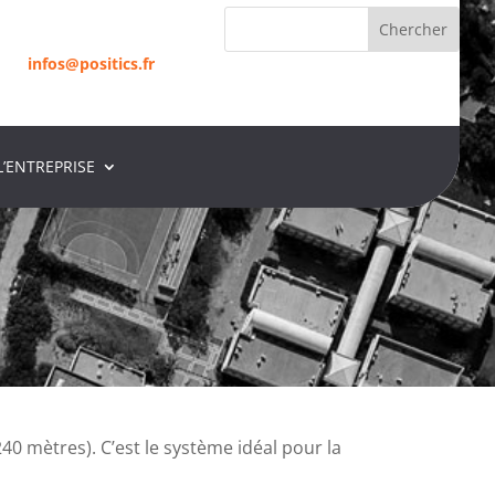
infos@positics.fr
L’ENTREPRISE
infos@positics.fr
240 mètres). C’est le système idéal pour la