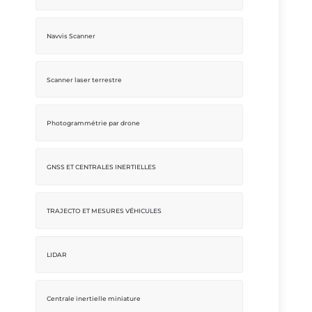
Navvis Scanner
Scanner laser terrestre
Photogrammétrie par drone
GNSS ET CENTRALES INERTIELLES
TRAJECTO ET MESURES VÉHICULES
LIDAR
Centrale inertielle miniature