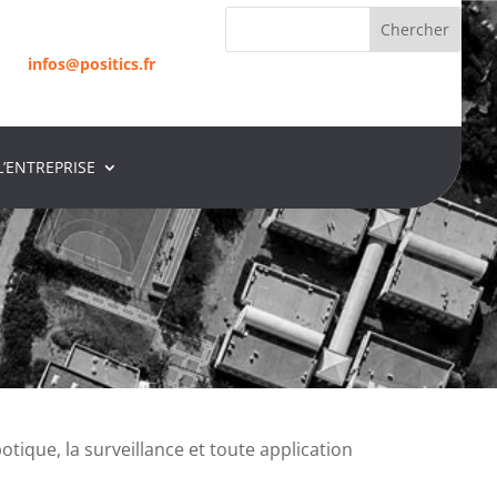
infos@positics.fr
L’ENTREPRISE
infos@positics.fr
botique, la surveillance et toute application