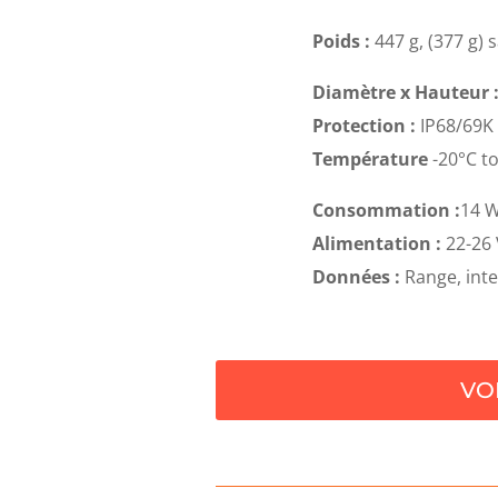
Poids :
447 g, (377 g) 
Diamètre x Hauteur 
Protection :
IP68/69K
Température
-20°C to
Consommation :
14 W
Alimentation :
22-26
Données :
Range, inten
VO