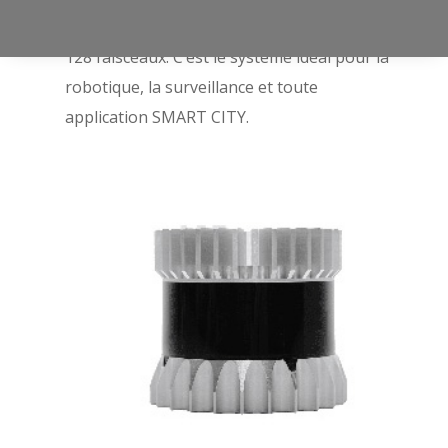
une portée de 50 mètres et une densité de
128 faisceaux. C’est le système idéal pour la
robotique, la surveillance et toute
application SMART CITY.