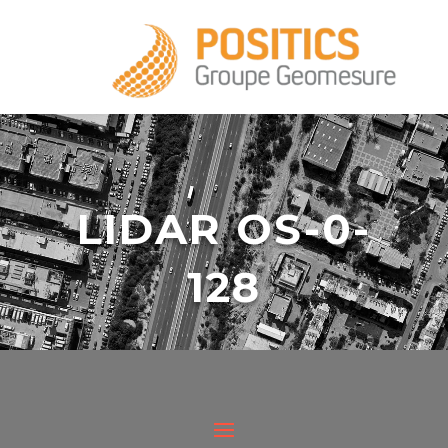
+33 1 39 16 20 28
LIDAR OS-0-
128
infos@positics.fr
Le lidar OS-0-128 est un lidar ultra compact
offrant une grande ouverture (90)° avec
infos@positics.fr