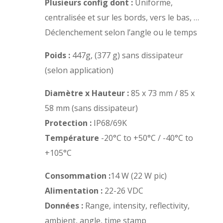
Plusieurs config dont :
Uniforme,
centralisée et sur les bords, vers le bas, …
Déclenchement selon l’angle ou le temps
Poids :
447g, (377 g) sans dissipateur
(selon application)
Diamètre x Hauteur :
85 x 73 mm / 85 x
58 mm (sans dissipateur)
Protection :
IP68/69K
Température
-20°C to +50°C / -40°C to
+105°C
Consommation :
14 W (22 W pic)
Alimentation :
22-26 VDC
Données :
Range, intensity, reflectivity,
ambient, angle, time stamp