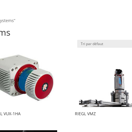
Systems”
ems
GL VUX-1HA
RIEGL VMZ