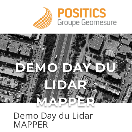
+33 1 39 16 20 28
DEMO DAY DU
LIDAR
infos@positics.fr
MAPPER
Demo Day du Lidar
MAPPER
infos@positics.fr