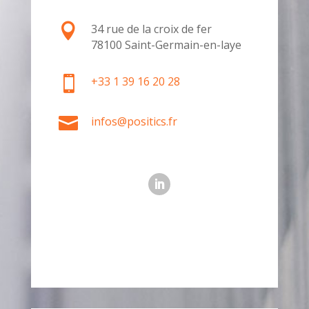

34 rue de la croix de fer
78100 Saint-Germain-en-laye

+33 1 39 16 20 28

infos@positics.fr