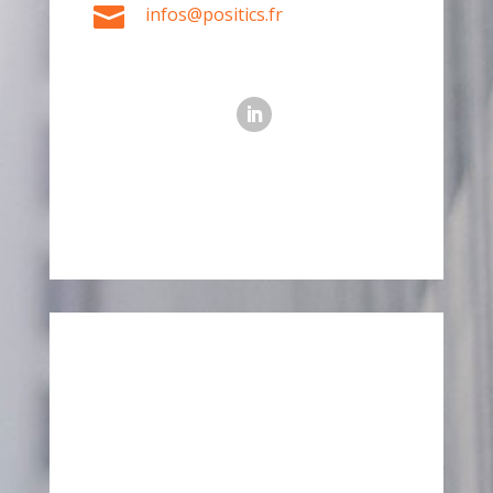

infos@positics.fr