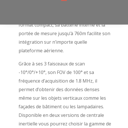
Il intègre un scanner laser RIEGL VUX-120
et une centrale inertielle calibrée. Son
format compact, sa batterie interne et la
portée de mesure jusqu’à 760m facilite son
intégration sur n’importe quelle
plateforme aérienne.
Grâce à ses 3 faisceaux de scan
-10°/0°/+10°, son FOV de 100° et sa
fréquence d’acquisition de 1.8 MHz, il
permet d’obtenir des données denses
même sur les objets verticaux comme les
façades de bâtiment ou les lampadaires.
Disponible en deux versions de centrale
inertielle vous pourrez choisir la gamme de