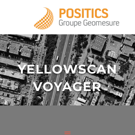
+33 1 39 16 20 28
YELLOWSCAN
VOYAGER
infos@positics.fr
Le Voyager est une charge utile autonome
destinées aux drones, ULM ou hélicoptère.
infos@positics.fr