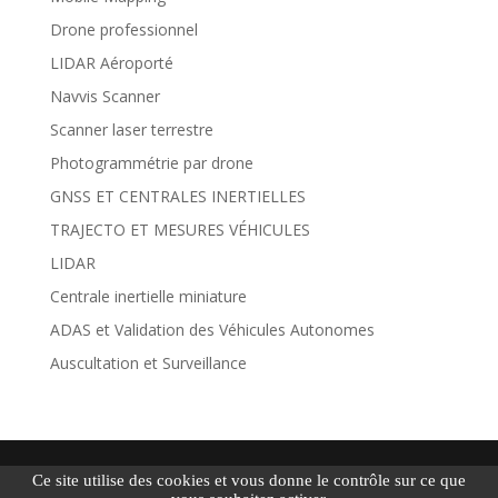
Drone professionnel
LIDAR Aéroporté
Navvis Scanner
Scanner laser terrestre
Photogrammétrie par drone
GNSS ET CENTRALES INERTIELLES
TRAJECTO ET MESURES VÉHICULES
LIDAR
Centrale inertielle miniature
ADAS et Validation des Véhicules Autonomes
Auscultation et Surveillance
Création
KissKissComCom
|
Mentions légales
|
Ce site utilise des cookies et vous donne le contrôle sur ce que