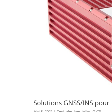
Solutions GNSS/INS pour 
Mai 8, 2021
|
Centrales Inertielles
,
OxTS